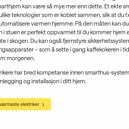
arthjem kan være så mye mer enn dette. Et ekte s
ulike teknologier som er koblet sammen, slik at du f.
automatisere varmen hjemme. På den måten kan du 
n i stuen er perfekt oppvarmet til du kommer hjem e
te i skogen. Du kan også fjernstyre sikkerhetssystem
gsapparater – som å sette i gang kaffekokeren i tide
 om morgenen.
trikere har bred kompetanse innen smarthus-syste
anlegging og installasjon i ditt hjem.
 nærmeste elektriker