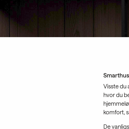
Smarthus:
Visste du a
hvor du b
hjemmeløs
komfort, s
De vanligs