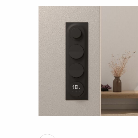
ere
elt
 stemninger
varme og