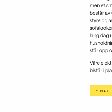
men et sm
består av 
styre og 
sofakroke
lang dag u
husholdnin
står opp
Våre elek
bistår i pl
Finn din