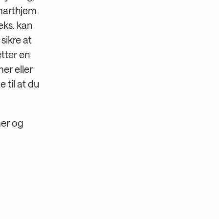
marthjem
eks. kan
sikre at
tter en
er eller
 til at du
mer og