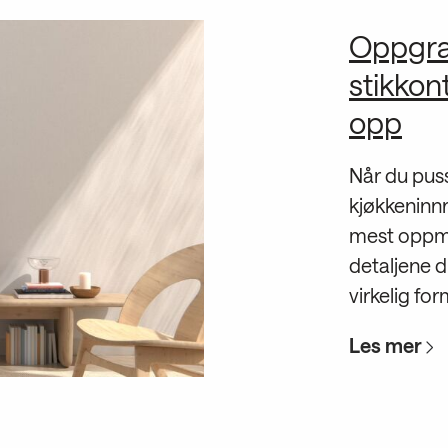
Oppgra
stikkon
opp
Når du puss
kjøkkeninnr
mest oppm
detaljene 
virkelig fo
Les mer