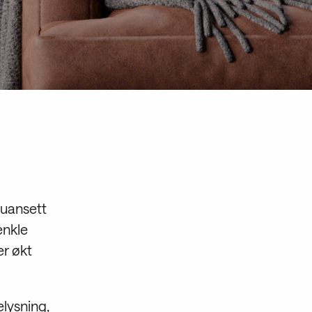
– uansett
enkle
r økt
elysning,