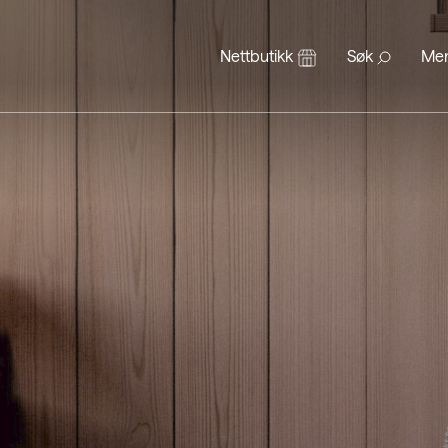
Nettbutikk
Søk
Me