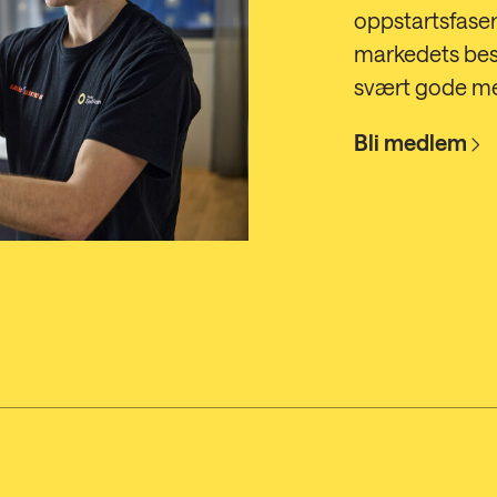
oppstartsfase
markedets best
svært gode me
Bli medlem