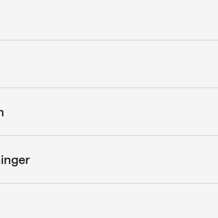
m
inger