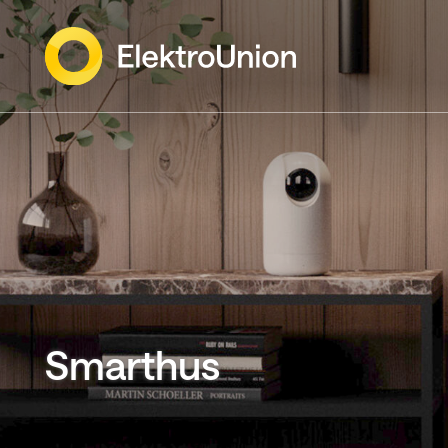
Gå
til
innholdet
Smarthus