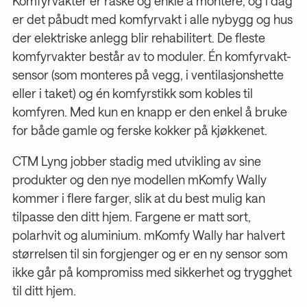
Komfyrvakter er raske og enkle å montere, og i dag
er det påbudt med komfyrvakt i alle nybygg og hus
der elektriske anlegg blir rehabilitert. De fleste
komfyrvakter består av to moduler. Én komfyrvakt-
sensor (som monteres på vegg, i ventilasjonshette
eller i taket) og én komfyrstikk som kobles til
komfyren. Med kun en knapp er den enkel å bruke
for både gamle og ferske kokker på kjøkkenet.
CTM Lyng jobber stadig med utvikling av sine
produkter og den nye modellen mKomfy Wally
kommer i flere farger, slik at du best mulig kan
tilpasse den ditt hjem. Fargene er matt sort,
polarhvit og aluminium. mKomfy Wally har halvert
størrelsen til sin forgjenger og er en ny sensor som
ikke går på kompromiss med sikkerhet og trygghet
til ditt hjem.