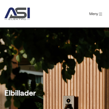
Meny
Gå
til
innholdet
Elbillader