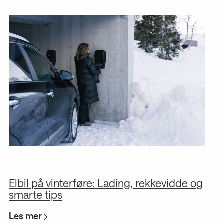
Elbil på vinterføre: Lading, rekkevidde og
G
smarte tips
s
Les mer
L